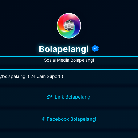
Bolapelangi
Sosial Media Bolapelangi
@bolapelalngi ( 24 Jam Suport )
Link Bolapelangi
Facebook Bolapelangi